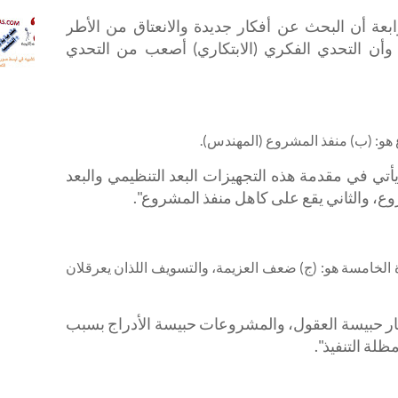
مع التع
.أفضل 
ابعة أن البحث عن أفكار جديدة والانعتاق من الأطر
شرح ل
 وأن التحدي الفكري (الابتكاري) أصعب من التحدي
التشبيه
اختبارا
إلكترون
ا يأتي في مقدمة هذه التجهيزات البعد التنظيمي والبعد
ع، والثاني يقع على كاهل منفذ المشروع".
ة الخامسة هو: (ج) ضعف العزيمة، والتسويف اللذان يعرقلان
كار حبيسة العقول، والمشروعات حبيسة الأدراج بسبب
ظلة التنفيذ".