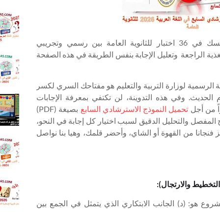
و65
ISO
.اجابه ا
اللغه ال
للثانويه
للمتفوقين فقط: إذا أردت أن تختبر نفسك في 36 اختبار للثانوية العامة بين رسمي وتجريبي
الدور ال
2025
ية الراجعة وتعليل الإجابة بنفس الطريقة في هذه الصفحة
.إجابة ا
الدور ا
اللغة ال
ية الرسمية لوزارة التربية والتعليم هو مفتاحك السري لكسر
للثانوية
2024
م الحديث. وفي هذه التدوينة، لن تكتفي بمعرفة الإجابات
.شرح 
الخلق ك
اً من أجل
تحميل النموذج الاسترشادي السابع
بصيغة (PDF)
يفنى -
شرح المفصل والتحليل الدقيق لسبب اختيار كل إجابة في النحو،
الثاني ا
ز فنجانا من القهوة أو الشاي، وأحضر قلمك، وهيا بنا نواصل
الترم ال
.اختبار 
العربية 
ال
للثانوية
.إجابة 
ن التخطيط والارتجال):
التربية 
الإسلام
شروع هو: (د) الجانب الابتكاري الذي يتمثل في الجمع بين
ثانوية 
26