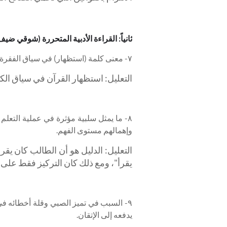
ثانياً: القراءة الأدبية المتحررة (شوقي ضيف
٧- معنى كلمة (استظهار) في سياق الفقرة الأولى هو: (ب) قوة الحفظ، وسرعة الاستدعاء.
التعليل: استظهار القرآن في سياق الك
٨- ما يمثل سلبية مؤثرة في عملية التعل
وإهمالهم مستوى الفهم.
التعليل: الدليل هو أن الطالب كان يقر
يقرأ"، ومع ذلك كان التركيز فقط على أ
٩- السبب في تميز الصبي وقلة أخطائه في
يدفعه إلى الإتقان.