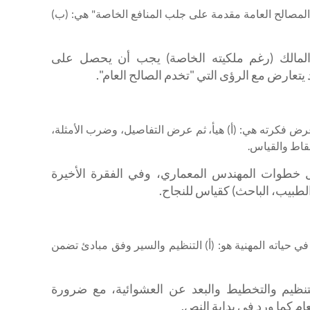
ية المصالح العامة مقدمة على جلب المنافع الخاصة" هي: (ب)
ن المالك (رغم ملكيته الخاصة) يجب أن يحصل على
 يتعارض مع الرؤى التي "تخدم الصالح العام".
 عرض فكرته هي: (أ) هيأ، ثم عرض التفاصيل، وضرب الأمثلة،
قاط والقياس.
صّل خطوات المهندس المعماري، وفي الفقرة الأخيرة
لطبيب، الباحث) كقياس للنجاح.
في حياته المهنية هو: (أ) التنظيم والسير وفق مبادئ تضمن
لتنظيم والتخطيط والبعد عن العشوائية، مع ضرورة
عام كما ورد في بداية النص.