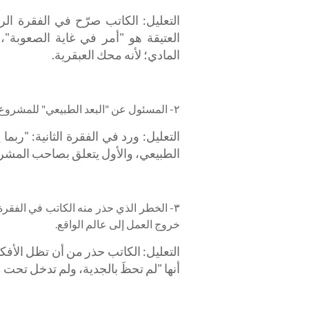
التعليل: الكاتب صرّح في الفقرة الر
العتيقة هو "أمر في غاية الصعوبة"،
المادي؛ لأنه محك العبقرية.
٢- المسئول عن "البعد الطبيعي" للمشروع هو: (ب) منفذ المشروع (المهندس).
التعليل: ورد في الفقرة الثانية: "ربم
الطبيعي، والأول يتعلق بصاحب المشرو
٣- الخطر الذي حذر منه الكاتب في الفقر
خروج العمل إلى عالم الواقع.
التعليل: الكاتب حذر من أن تظل الأف
أنها "لم تحظَ بالجدية، ولم تدخل تحت م