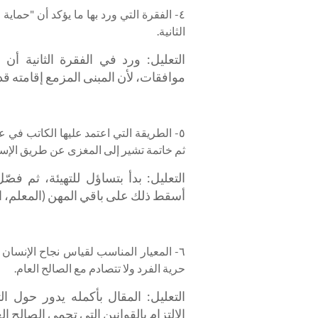
٤- الفقرة التي ورد بها ما يؤكد أن "حما
الثانية.
التعليل: ورد في الفقرة الثانية أ
موافقات، لأن المبنى المزمع إقامته قد
٥- الطريقة التي اعتمد عليها الكاتب في
ثم خاتمة تشير إلى المغزى عن طريق الإس
التعليل: بدأ بتساؤل للتهيئة، ثم ف
أسقط ذلك على باقي المهن (المعلم، ا
٦- المعيار المناسب لقياس نجاح الإنسان 
حرية الفرد ولا تتصادم مع الصالح العام.
التعليل: المقال بأكمله يدور حول ا
الالتزام بالقوانين التي تحمي الصالح ال