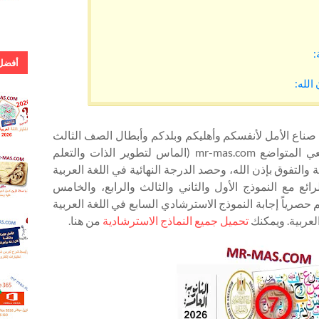
:
أفضل 
الله:
. إجابة 
اللغة ال
للشهادة
 - صناع الأمل لأنفسكم وأهليكم وبلدكم وأبطال الصف الثالث
الثانوي (تالته ثانوى)، زوار ومتابعي موقعي المتواضع mr-mas.com (الماس لتطوير الذات والتعلم
دور أول
.كلمات 
مة والتفوق بإذن الله، وحصد الدرجة النهائية في اللغة العربية
يا صلاة 
لرائع مع النموذج الأول والثاني والثالث والرابع، والخامس
كحيل ال
حصرياً إجابة النموذج الاسترشادي السابع في اللغة العربية
تحميل جميع النماذج الاسترشادية
من هنا.
.أفضل 
شرح ل
كان و أخ
وكاد وأخ
. روابط
مباشر 