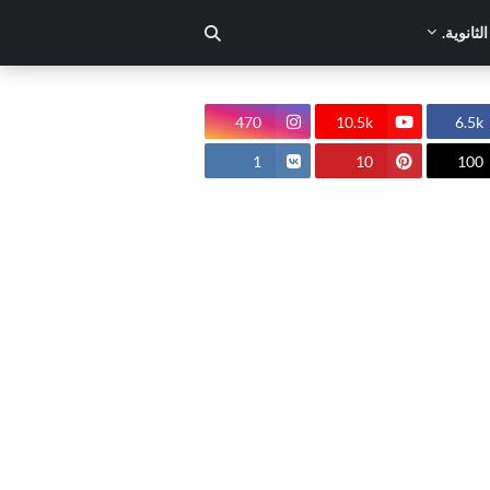
لثانوية.
470
10.5k
6.5k
1
10
100