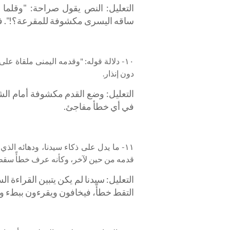
التعليل: النص يقول صراحة: "وقلم
ساقه اليسرى مكشوفة للمقرعة؟!". فا
١٠- دلالة قوله: "وقدمه اليمنى ملقاة 
دون إنذار.
التعليل: وضع القدم مكشوفة أمام الش
في أي خطأ مفاجئ.
١١- ما يدل على ذكاء سيدنا، ودهائه الذ
قدمه من حين لآخر، وكأنه عرف خطأً سقط
التعليل: سيدنا لم يكن يتبين القراءة ا
التقط خطأً، فيخافون ويقرءون ببطء وتأن