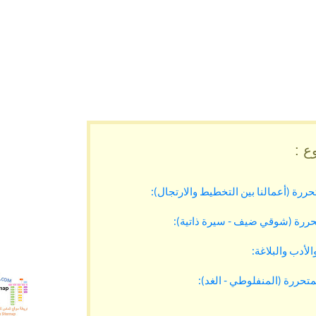
ع :
متحررة (أعمالنا بين التخطيط والارتجال):
المتحررة (شوقي ضيف - سيرة ذاتية):
الأدب والبلاغة:
.خريطة 
لمتحررة (المنفلوطي - الغد):
r-mas
itemap