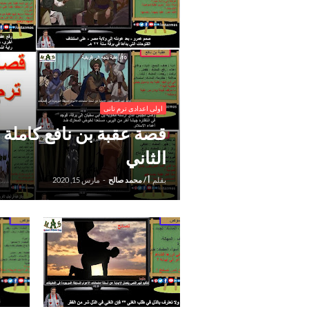
اولى اعدادى ترم تانى
قصة عقبة بن نافع كاملة 
الثاني
بقلم
أ / محمد صالح
-
مارس 15, 2020
.شرح نص نصائح - الصف الأول
. شرح ن
الإعدادي الفصل الدراسي الثاني
الإعدادي