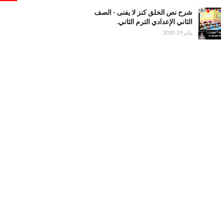
20 دور أول
ليل
نص
شرح نص الخلق كنز لا يفنى - الصف
نز لا
الثاني الإعدادي الترم الثاني.
 الصف
يناير 19, 2020
لإعدادي
ثاني