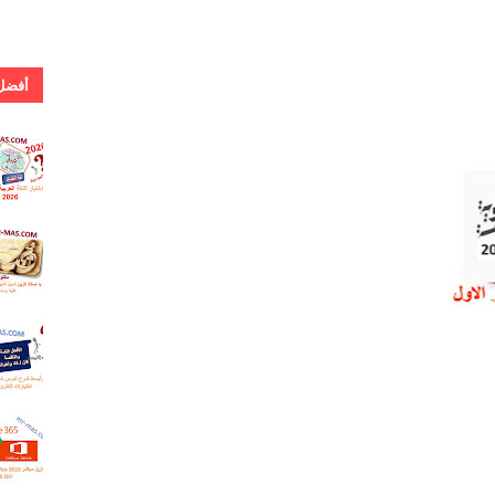
أفضل 
. إجابة 
. إجابة امتحان اللغة العربية للشهادة الثانوية 2026 دور
اللغة ال
للشهادة
دور أول
.كلمات 
يا صلاة 
كحيل ال
.أفضل 
شرح ل
كان و أخ
وكاد وأخ
. روابط
مباشر 
و65