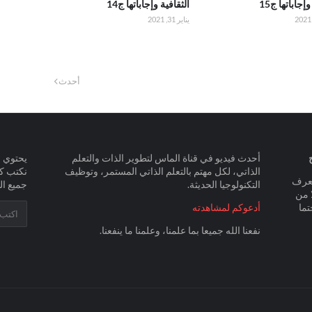
إجاباتها ج15
الثقافية وإجاباتها ج14
يناير 31, 2021
أحدث
أحدث فيديو في قناة الماس لتطوير الذات والتعلم
يحتوي ا
الذاتي، لكل مهتم بالتعلم الذاتي المستمر، وتوظيف
نكتب ك
يعرف
التكنولوجيا الحديثة.
جميع ال
 من
تما
أدعوكم لمشاهدته
نفعنا الله جميعا بما علمنا، وعلمنا ما ينفعنا.