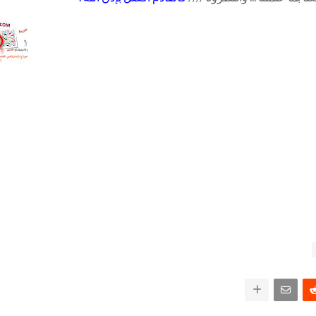
26
مع التع
. إجابة 
الاستر
الخامس
اللغة ال
للثانوية
2026