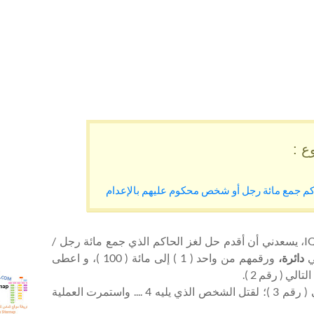
ع :
كم جمع مائة رجل أو شخص محكوم عليهم بالإعدام
اختبارات IQ، يسعدني أن أقدم حل لغز الحاكم الذي جمع مائة رجل /
ي
دائرة،
ورقمهم من واحد ( 1 ) إلى مائة ( 100 )،
و اعطى
.خريطة 
r-mas
قم 3 )؛
لقتل الشخص الذي يليه 4 .... واستمرت العملية
itemap