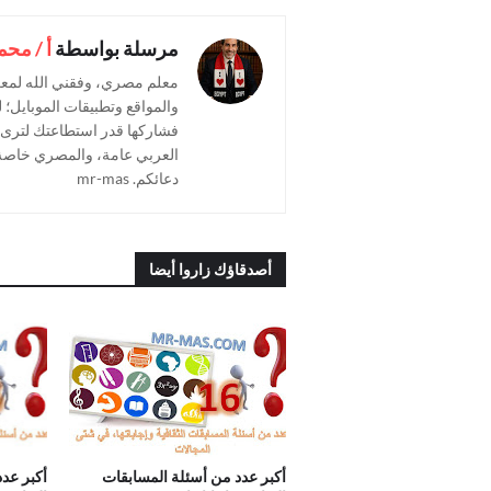
مرسلة بواسطة
أ / محم
معلم مصري، وفقني الله لمعر
والمواقع وتطبيقات الموبايل؛ ل
فشاركها قدر استطاعتك لترى ال
العربي عامة، والمصري خاصة.
دعائكم. mr-mas
أصدقاؤك زاروا أيضا
.أكبر عدد من أسئلة المسابقات
.أكبر ع
الثقافية وإجاباتها ج16
الثقافية و
أكبر عدد من أسئلة المسابقات
أكبر عد