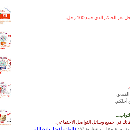
وكاد وأخ
. روابط
مباشر 
ز الحاكم الذي جمع 100 رجل.
و65
ISO
.اختبار 
العربية 
ال
للثانوية
.اجابه ا
اللغه ال
للثانويه
الدور ال
2025
.إجابة ا
.
الاستر
فيديو.
السابع 
اللغة ال
 أجلكم.
026
العامة
.إجابة 
واب....
التربية 
ئك في جميع وسائل التواصل الاجتماعي.
الإسلام
ثانوية 
نا بما علمتنا ...
وانتظرونا ////
فالقادم أفضل بإذن الله .