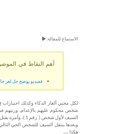
الاستماع للمقالة:
أهم النقاط في الموضو
ففيديو يوضح حل لغز حا
لكل محبي
ألغاز الذكاء وكذلك
شخص محكوم عليهم بالإعدام،
ورتبهم ف
السيف لأول شخص ( رقم 1 )، وأمره بقتل التالي ( رقم 2 ).
وبعدها ينتقل السيف للشخص الحي التالي ( ر
هكذا ......