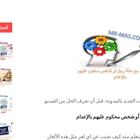
أفضل 
. إجابة 
اللغة ال
للشهادة
دور أول
.كلمات 
يا صلاة 
كحيل ال
.إجابة ا
 الجديد بالمدونة، قبل أن تعرف الحل من الفيديو.
الدور ا
اللغة ال
للثانوية
 أو شخص محكوم عليهم بالإعدام
2024
.أفضل 
شرح ل
كان و أخ
تعلم منه كيف نجيب عن اي لغز مثل هذه الألغاز.