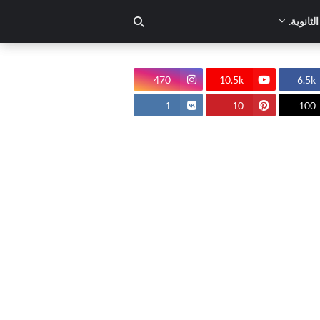
لثانوية.
470
10.5k
6.5k
1
10
100