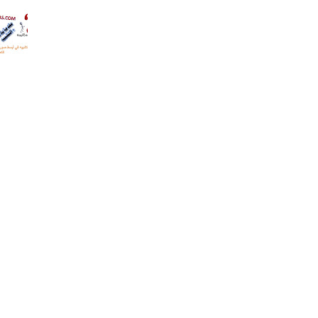
مع التع
.أفضل 
شرح ل
التشبيه
اختبارا
إلكترون