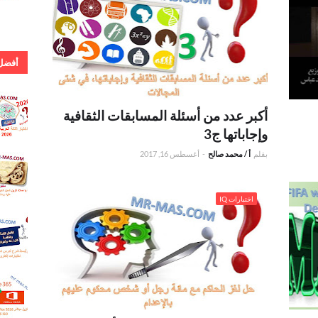
أفضل 
. إجابة 
اللغة ال
أكبر عدد من أسئلة المسابقات الثقافية
للشهادة
وإجاباتها ج3
دور أول
بقلم
أ / محمد صالح
-
أغسطس 16, 2017
.كلمات 
يا صلاة 
كحيل ال
س العالم world cup
.حل لغز حاكم جمع مائة رجل أو شخص محكوم عليهم
اختبارات IQ
بالإعدام
.أفضل 
شرح ل
كان و أخ
وكاد وأخ
. روابط
مباشر 