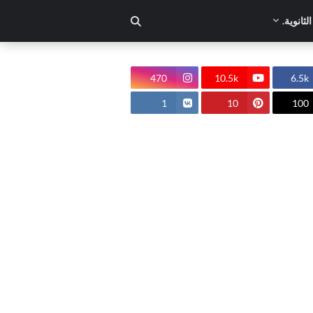
لثانوية.
470
10.5k
6.5k
1
10
100