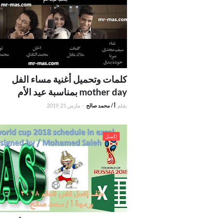
كلمات وتحميل أغنية مساء الفل
mother day بمناسبة عيد الأم
بقلم
أ / محمد صالح
-
مارس 21, 2019
.ملف إكسل لجدول مباريات كأ
إكسل
2018