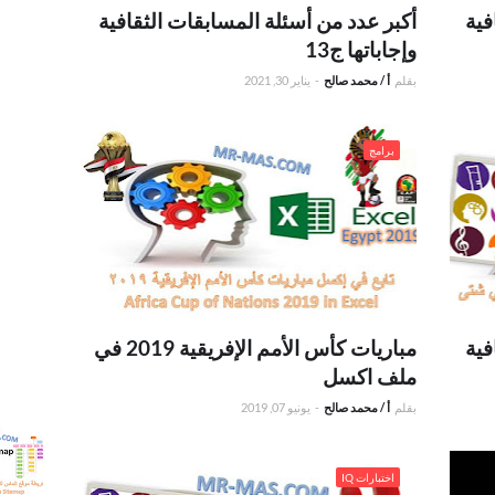
فية
أكبر عدد من أسئلة المسابقات الثقافية
وإجاباتها ج13
بقلم
أ / محمد صالح
-
يناير 30, 2021
11
.مباريات كأس الأمم الإفريقية 2019 في ملف اكسل
برامج
فية
مباريات كأس الأمم الإفريقية 2019 في
ملف اكسل
بقلم
أ / محمد صالح
-
يونيو 07, 2019
.خريطة 
r-mas
حميل أغنية مساء الفل mother day بمناسبة
.أكبر عدد من أسئلة المسابقات الثقافية وإجاباتها ج3
itemap
اختبارات IQ