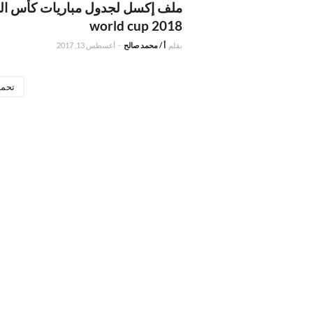
ملف إكسل لجدول مباريات كأس الع
world cup 2018
بقلم
أ / محمد صالح
-
أغسطس 13, 2017
تحمي