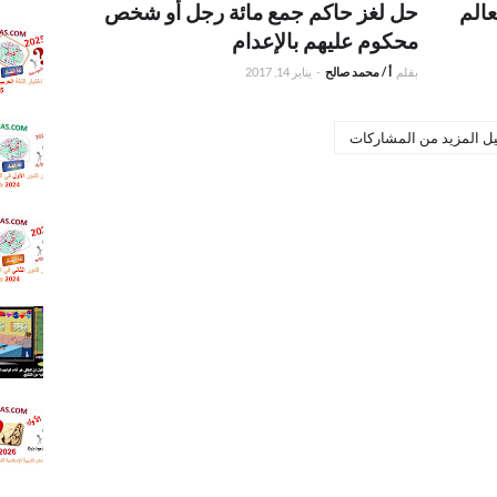
و65
الم
حل لغز حاكم جمع مائة رجل أو شخص
ISO
.اجابه ا
محكوم عليهم بالإعدام
اللغه ال
بقلم
أ / محمد صالح
-
يناير 14, 2017
للثانويه
الدور ال
2025
.إجابة ا
ل المزيد من المشاركات
الدور ا
اللغة ال
للثانوية
2024
.اختبار 
العربية 
ال
للثانوية
.شرح 
الخلق ك
يفنى -
الثاني ا
الترم ال
.إجابة 
التربية 
الإسلام
ثانوية 
26