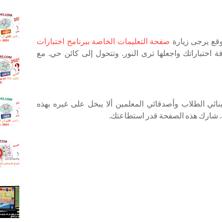
و65
ISO
.اختبار 
العربية 
ال
وقع يرجى زيارة
صفحة التعليمات الخاصة ببرنامج اختبارات
للثانوية
فة اختباراتك واجعلها ترى النور. وتتحول إلى كائن حي. مع
.اجابه ا
اللغه ال
للثانويه
الدور ال
2025
.إجابة ا
ائي الطلاب وأصدقائي المعلمين ألا يبخل على غيره بهذه
الدور ا
ك. شارك هذه الصفحة قدر استطاعتك.
اللغة ال
للثانوية
2024
.إجابة ا
الاستر
السابع 
اللغة ال
026
العامة
.شرح 
الخلق ك
يفنى -
الثاني ا