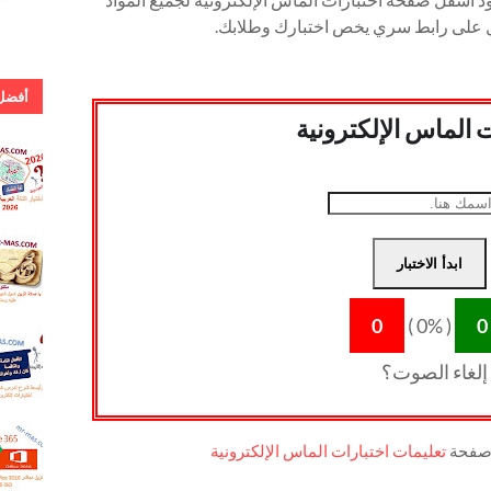
ل على رابط سري يخص اختبارك وطلابك.
أفضل 
ت الماس الإلكترونية
. إجابة 
اللغة ال
للشهادة
دور أول
.كلمات 
ابدأ الاختبار
يا صلاة 
كحيل ال
0
)
0%
(
0
.أفضل 
شرح ل
إلغاء الصوت؟
كان و أخ
وكاد وأخ
. روابط
صفحة
تعليمات اختبارات الماس الإلكترونية
مباشر 