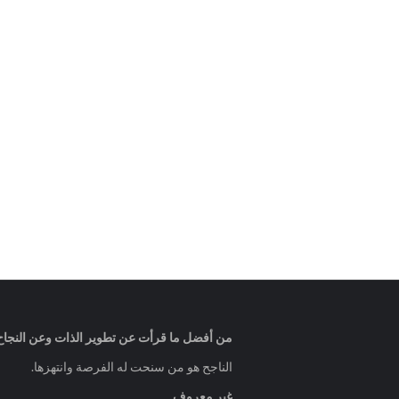
من أفضل ما قرأت عن تطوير الذات وعن النجاح
الناجح هو من سنحت له الفرصة وانتهزها.
غير معروف