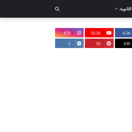
لثانوية.
470
10.5k
6.5k
1
10
100