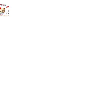
الترم ال
.إجابة 
التربية 
الإسلام
ثانوية 
26
مع التع