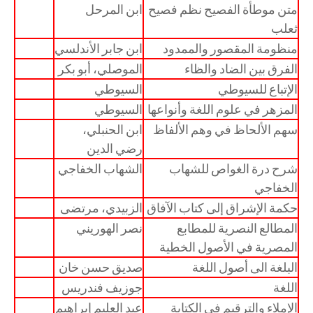
متن موطأة الفصيح نظم فصيح
ابن المرحل
ثعلب
منظومة المقصور والممدود
ابن جابر الأندلسي
الفرق بين الضاد والظاء
الموصلي، أبو بكر
الإتباع للسيوطي
السيوطي
المزهر في علوم اللغة وأنواعها
السيوطي
سهم الألحاظ في وهم الألفاظ
ابن الحنبلي،
رضي الدين
شرح درة الغواص للشهاب
الشهاب الخفاجي
الخفاجي
حكمة الإشراق إلى كتاب الآفاق
الزبيدي، مرتضى
المطالع النصرية للمطابع
نصر الهوريني
المصرية في الأصول الخطية
البلغة الى أصول اللغة
صديق حسن خان
اللغة
جوزيف فندريس
الإملاء والترقيم في الكتابة
عبد العليم إبراهيم