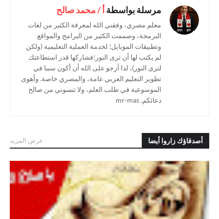
مرسلة بواسطة
أ / محمد صالح
معلم مصري، وفقني الله لمعرفة الكثير من لغات
البرمجة، وصممت الكثير من البرامج والمواقع
وتطبيقات الموبايل؛ لخدمة العملية التعليمية (ولكن
لم يكتب لها أن ترى النور؛فشاركها قدر استطاعتك
لترى النور)، لذا أرجو على الله أن أكون سببا في
تطوير التعليم العربي عامة، والمصري خاصة. وأهوى
الموسوعية في طلب العلم، ولا تنسوني من صالح
دعائكم. mr-mas
أصدقاؤك زاروا أيضا
عرض المزيد
.كلمات أنشودة يا صلاة الزين كحيل العين