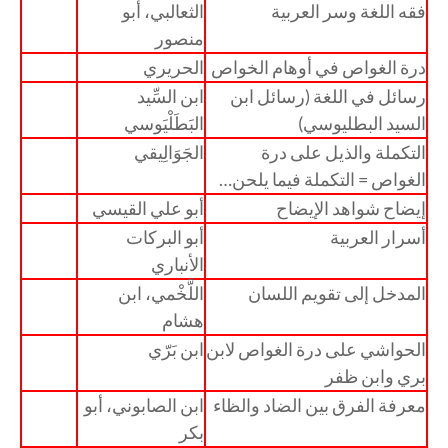
فقه اللغة وسر العربية
الثعالبي، أبو
منصور
درة الغواص في أوهام الخواص
الحريري
رسائل في اللغة (رسائل ابن
ابن السِّيد
السيد البطليوسي)
البَطَلْيَوسي
التكملة والذيل على درة
الجَوَالِيقي
الغواص = التكملة فيما يلحن…
إيضاح شواهد الإيضاح
أبو علي القيسي
أسرار العربية
أبو البركات
الأنباري
المدخل إلى تقويم اللسان
اللَّخْمي، ابن
هشام
الحواشي على درة الغواص لابن
ابن بَرّي
بري وابن ظفر
معرفة الفرق بين الضاد والظاء
ابن الصابوني، أبو
بكر