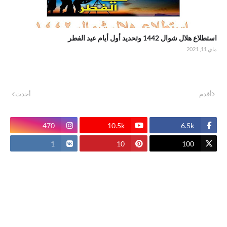
استطلاع هلال شوال 1442 وتحديد أول أيام عيد الفطر
ماي 11, 2021
أقدم
أحدث
470
10.5k
6.5k
1
10
100