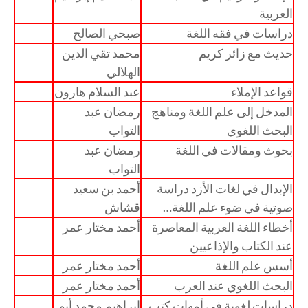
العربية
دراسات في فقه اللغة
صبحي الصالح
حديث مع زائر كريم
محمد تقي الدين
الهلالي
قواعد الإملاء
عبد السلام هارون
المدخل إلى علم اللغة ومناهج
رمضان عبد
البحث اللغوي
التواب
بحوث ومقالات في اللغة
رمضان عبد
التواب
الإبدال في لغات الأزد دراسة
أحمد بن سعيد
صوتية في ضوء علم اللغة…
قشاش
أخطاء اللغة العربية المعاصرة
أحمد مختار عمر
عند الكتاب والإذاعيين
أسس علم اللغة
أحمد مختار عمر
البحث اللغوي عند العرب
أحمد مختار عمر
دراسات لغوية في أمهات كتب
إبراهيم محمد أبو