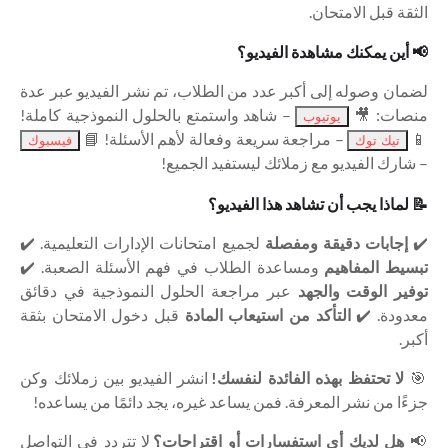
الثقة قبل الامتحان.
📢 أين يمكنك مشاهدة الفيديو؟
لضمان وصوله إلى أكبر عدد من الطلاب، تم نشر الفيديو عبر عدة
منصات: 🎥
– شاهد واستمتع بالحلول النموذجية كاملة!
يوتيوب
📱
– مراجعة سريعة وفعالة لأهم الأسئلة! 📘
تيك توك
فيسبوك
– شارك الفيديو مع زملائك ليستفيد الجميع!
📝 لماذا يجب أن تشاهد هذا الفيديو؟
✔️
إجابات دقيقة ومفصلة
لجميع امتحانات الإدارات التعليمية. ✔️
تبسيط المفاهيم
ومساعدة الطلاب في فهم الأسئلة الصعبة. ✔️
توفير الوقت والجهد
عبر مراجعة الحلول النموذجية في دقائق
معدودة. ✔️
التأكد من استيعاب المادة
قبل دخول الامتحان بثقة
أكبر.
🎯
لا تحتفظ بهذه الفائدة لنفسك!
انشر الفيديو بين زملائك وكن
جزءًا من نشر المعرفة. فمن يساعد غيره، يجد دائمًا من يساعده!
📢
هل لديك أي استفسارات أو اقتراحات؟
لا تتردد في التواصل