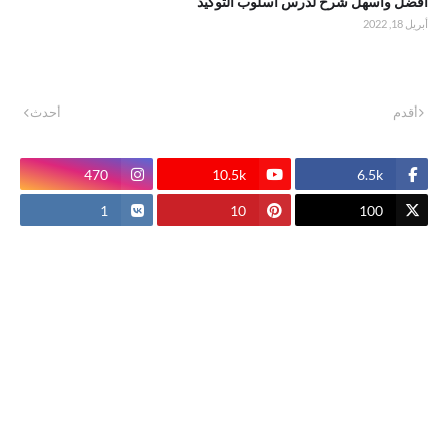
أفضل وأسهل شرح لدرس أسلوب التوكيد
أبريل 18, 2022
أقدم
أحدث
470
10.5k
6.5k
1
10
100