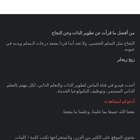
من أفضل ما قرأت عن تطوير الذات وعن النجاح
النجاح مثل السلم الخشبي، ولا تجد أبدا فردا يصعد درجات الـسلم ويديه في
جيوبه.
زيج زيجلر
أحدث فيديو في قناة الماس لتطوير الذات والتعلم الذاتي، لكل مهتم بالتعلم
الذاتي المستمر، وتوظيف التكنولوجيا الحديثة.
أدعوكم لمشاهدته
نفعنا الله جميعا بما علمنا، وعلمنا ما ينفعنا.
يحتوي الموقع على الكثير من الدرر، ولاستخراجها نكتب كلمة / كلمات