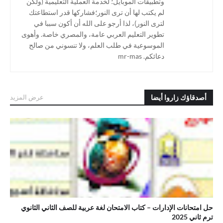
وتطبيقات الموبايل؛ لخدمة العملية التعليمية (ولكن
لم يكتب لها أن ترى النور؛فشاركها قدر استطاعتك
لترى النور)، لذا أرجو على الله أن أكون سببا في
تطوير التعليم العربي عامة، والمصري خاصة. وأهوى
الموسوعية في طلب العلم، ولا تنسوني من صالح
دعائكم. mr-mas
أصدقاؤك زاروا أيضا
عرض المزيد
.حل امتحانات الإدارات – كتاب الامتحان لغة عربية للصف الثاني الثانوي
ترم ثاني 2025
حل امتحانات الإدارات – كتاب الامتحان لغة عربية للصف الثاني الثانوي
ترم ثاني 2025