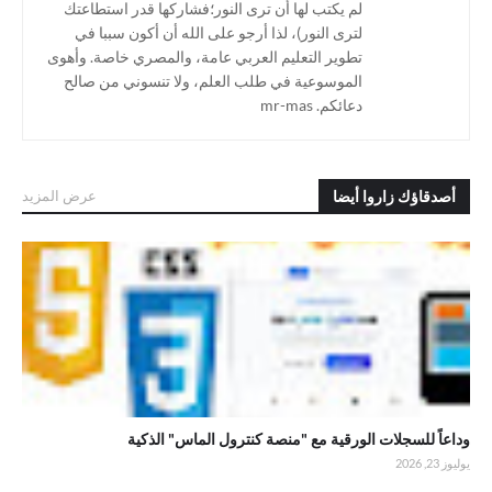
لم يكتب لها أن ترى النور؛فشاركها قدر استطاعتك
لترى النور)، لذا أرجو على الله أن أكون سببا في
تطوير التعليم العربي عامة، والمصري خاصة. وأهوى
الموسوعية في طلب العلم، ولا تنسوني من صالح
دعائكم. mr-mas
أصدقاؤك زاروا أيضا
عرض المزيد
. وداعاً للسجلات الورقية مع "منصة كنترول الماس" الذكية
وداعاً للسجلات الورقية مع "منصة كنترول الماس" الذكية
يوليوز 23, 2026