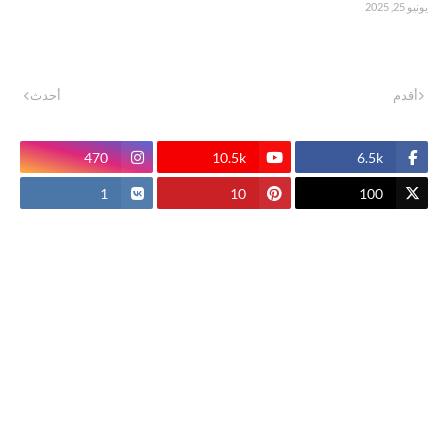
يونيو 25, 2025
أقدم
أحدث
470
10.5k
6.5k
1
10
100