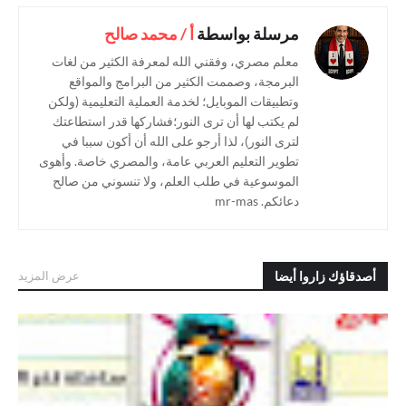
مرسلة بواسطة
أ / محمد صالح
معلم مصري، وفقني الله لمعرفة الكثير من لغات
البرمجة، وصممت الكثير من البرامج والمواقع
وتطبيقات الموبايل؛ لخدمة العملية التعليمية (ولكن
لم يكتب لها أن ترى النور؛فشاركها قدر استطاعتك
لترى النور)، لذا أرجو على الله أن أكون سببا في
تطوير التعليم العربي عامة، والمصري خاصة. وأهوى
الموسوعية في طلب العلم، ولا تنسوني من صالح
دعائكم. mr-mas
أصدقاؤك زاروا أيضا
عرض المزيد
.حل امتحانات الإدارات – كتاب الامتحان لغة عربية للصف الثاني الثانوي
ترم ثاني 2025