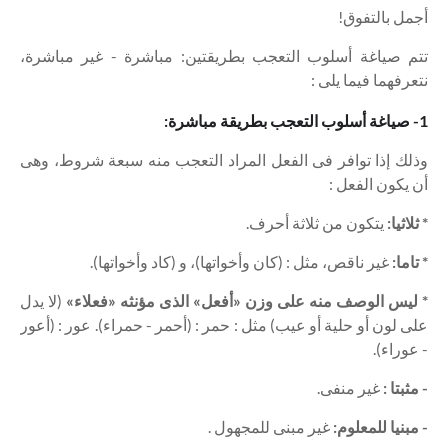
أجمل بالتفوق!
تتم صياغة أسلوب التعجب بطريقتين: مباشرة - غير مباشرة،
نتعرفهما فيما يلى :
1- صياغة أسلوب التعجب بطريقة مباشرة:
وذلك إذا توافر فى الفعل المراد التعجب منه سبعة شروط، وهى
أن يكون الفعل :
* ثلاثيا:
يتكون من ثلاثة أحرف.
* تاما:
غير ناقص، مثل : (كان وأخواتها)، و (كاد وأخواتها).
* ليس الوصف منه على وزن «أفعل» الذى مؤنثه «فعلاء»
(لا يدل
على لون أو حلية أو عيب) مثل : حمر : (أحمر - حمراء). عور : (أعور
- عوراء).
- مثبتا :
غير منفى.
- مبنيا للمعلوم:
غير مبنى للمجهول .