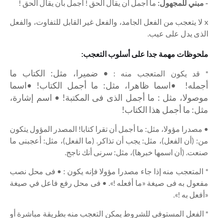
- مبني للمجهول:
ما أجمل أن يقال الحق ! أجمل بأن يقال الحق !
x لا يتعجب من الفعل الجامد، والفعل غير القابل للتفاوت، والفعل
الذى يدل على عيب.
ملحوظات مهمة جدا على أسلوب التعجب:
• ضميرا، مثل: الكتاب ما
* قد يكون المتعجب منه :
أجمله!
•اسما ظاهرا، مثل: ما أجمل الكتاب!
•اسما
موصولا، مثل : ما أجمل الذى فى المكتبة!
• اسم إشارة،
مثل: ما أجمل هذا الكتاب!
• مصدرا مؤولا، مثل: ما أجمل أن تقرا كتابا! المصدر المؤول يتكون
من: (أن الفعل)، مثل: يجب أن تذاكر. (ما الفعل)، مثل: أعجبنى ما
صنعت. (أن اسمها خبرها)، مثل: سرنى أنك ناجج.
* المتعجب منه إذا جاء مصدرا مؤولا فإنه يكون : • فى محل نصب
مفعول به فى صيغة «ما أفعله !». • فى محل رفع فاعل في صيغة
«أفعل به !».
* الفعل المستوفى للشروط يمكن التعجب منه بطريقة مباشرة أو