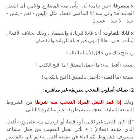
x متصرفا:
(غير جامد) أى : يأتى منه المضارع والأمر، أما الفعل
الجامد فلا يأتى منه إلا الماضى فقط، مثل: (ليس - نغم - بئس -
حبذا - لا حبذا - عسى).
x قابلا للتفاوت:
أى: قابلا للزيادة والنقصان، وذلك بخلاف الأفعال
(مات - فنى - هلك) فهى غير قابلة للزيادة والنقصان.
ويتضح ذلك من خلال الأمثلة التالية:
صيغة «أفعل به»: ما أجمل الصدق ! ما أقبح الكذب !
صيغة «ما أفعله» : أجمل بالصدق ! أقبح بالكذب !
2- صياغة أسلوب التعجب بطريقة غير مباشرة :
وذلك
إذا فقد الفعل المراد التعجب منه شرطا
من الشروط
السبعة السابقة نتعجب منه بطريقة غير مباشرة كالتالى :
* إذا كان الفعل: غير ثلاثى، أو ناقصا، أو الوصف منه على وزن أفعل
الذى مؤنثه (فعلاء) : • نأتى بفعل التعجب من فعل مساعد
مستوف للشروط. (ثم الباء في صيغة أفعل به) ثم نأتى بالمصدر