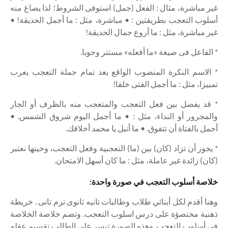
غير مباشرة، مثال : الفعل (جمل) استوفى الشروط؛ لذا يصاغ منه
أسلوب التعجب بطريقتين : • مباشرة، مثل : ما أجمل الحديقة! •
غير مباشرة، مثل : ما أروع جمال الحديقة!
* الفاعل فى صيغة «ما أفعله» مستتر وجوبا.
* الاسم النكرة المنصوب الواقع بعد تمام جملة التعجب يعرب
تمييزا، مثل : ما أجمل الفتى خلقا!
* قد يفصل بين فعل التعجب والمتعجب منه بالظرف أو الجار
والمجرور أو النداء، مثل : • ما أجمل اليوم شروق الشمس. •
أجمل بالفتاة أن تتفوق. • ما أنبل يا محمد أخلاقك.
* يجوز أن تزاد (كان) بين (ما) التعجبية وفعل التعجب، وحينها نعتبر
(كان) زائدة غير عاملة، مثل : ما كان أسهل الامتحان.
خلاصة أسلوب التعجب في صورة واحدة:
وهنا أقدم لكل أبنائي طلاب وطالبات تانيه ثانوى ترم تانى . خريطة
ذهنية مختصؤة على درس اسلوب التعجب. وتضم خلاصة الخلاصة
في أسلوب التعجب. وهذه الصورة تيسر على الطالب تقسيم عقله